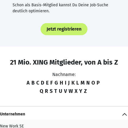
Schon als Basis-Mitglied kannst Du Deine Job-Suche
deutlich optimieren.
Jetzt registrieren
21 Mio. XING Mitglieder, von A bis Z
Nachname:
A
B
C
D
E
F
G
H
I
J
K
L
M
N
O
P
Q
R
S
T
U
V
W
X
Y
Z
Unternehmen
New Work SE