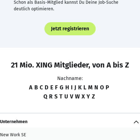
Schon als Basis-Mitglied kannst Du Deine Job-Suche
deutlich optimieren.
Jetzt registrieren
21 Mio. XING Mitglieder, von A bis Z
Nachname:
A
B
C
D
E
F
G
H
I
J
K
L
M
N
O
P
Q
R
S
T
U
V
W
X
Y
Z
Unternehmen
New Work SE