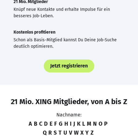
21 Mio. Mitglieder
Knüpf neue Kontakte und erhalte Impulse für ein
besseres Job-Leben.
Kostenlos profitieren
Schon als Basis-Mitglied kannst Du Deine Job-Suche
deutlich optimieren.
Jetzt registrieren
21 Mio. XING Mitglieder, von A bis Z
Nachname:
A
B
C
D
E
F
G
H
I
J
K
L
M
N
O
P
Q
R
S
T
U
V
W
X
Y
Z