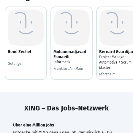
René Zechel
Mohammadjavad
Bernard Gvardija
Esmaeili
---
Project Manager
Informatik
Automotive / Scrum
Göttingen
Master
Frankfurt Am Main
Pforzheim
XING – Das Jobs-Netzwerk
Über eine Million Jobs
Entdecke mit XING genau den Job, der wirklich zu Dir