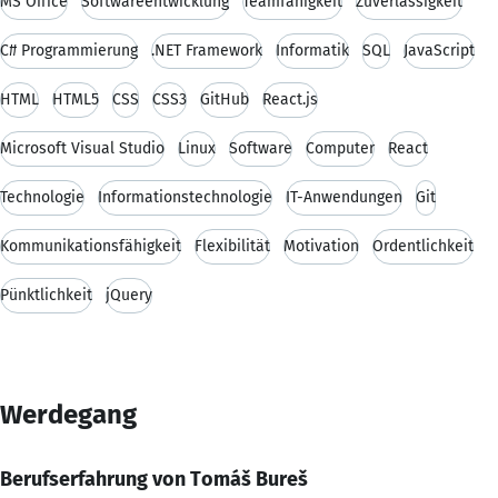
MS Office
Softwareentwicklung
Teamfähigkeit
Zuverlässigkeit
C# Programmierung
.NET Framework
Informatik
SQL
JavaScript
HTML
HTML5
CSS
CSS3
GitHub
React.js
Microsoft Visual Studio
Linux
Software
Computer
React
Technologie
Informationstechnologie
IT-Anwendungen
Git
Kommunikationsfähigkeit
Flexibilität
Motivation
Ordentlichkeit
Pünktlichkeit
jQuery
Werdegang
Berufserfahrung von Tomáš Bureš