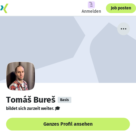
Job posten
Anmelden
Tomáš Bureš
Basis
bildet sich zurzeit weiter. 🎓
Ganzes Profil ansehen