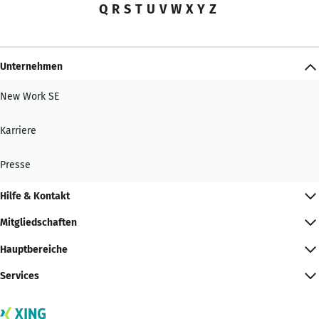
Q
R
S
T
U
V
W
X
Y
Z
Unternehmen
New Work SE
Karriere
Presse
Hilfe & Kontakt
Mitgliedschaften
Hauptbereiche
Services