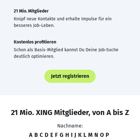
21 Mio. Mitglieder
Knüpf neue Kontakte und erhalte Impulse für ein
besseres Job-Leben.
Kostenlos profitieren
Schon als Basis-Mitglied kannst Du Deine Job-Suche
deutlich optimieren.
Jetzt registrieren
21 Mio. XING Mitglieder, von A bis Z
Nachname:
A
B
C
D
E
F
G
H
I
J
K
L
M
N
O
P