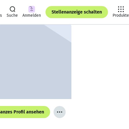
Stellenanzeige schalten
ts
Suche
Anmelden
Produkte
anzes Profil ansehen