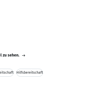
il zu sehen.
eitschaft
Hilfsbereitschaft