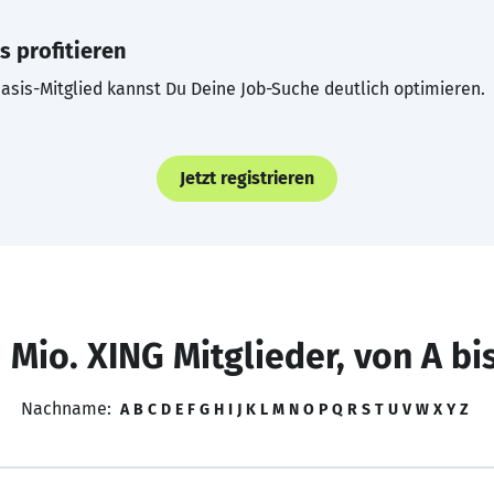
s profitieren
asis-Mitglied kannst Du Deine Job-Suche deutlich optimieren.
Jetzt registrieren
 Mio. XING Mitglieder, von A bi
Nachname:
A
B
C
D
E
F
G
H
I
J
K
L
M
N
O
P
Q
R
S
T
U
V
W
X
Y
Z