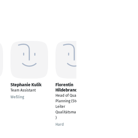
Stephanie Kulik
Florentin
Lea Piwko
Hildebrand
Team Assistant
Digitales Marketing
Head of Quality
Weßling
Amstetten
Planning (Stellv.
Leiter
Qualitätsmanagement
)
Hard