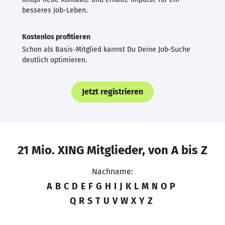
besseres Job-Leben.
Kostenlos profitieren
Schon als Basis-Mitglied kannst Du Deine Job-Suche
deutlich optimieren.
Jetzt registrieren
21 Mio. XING Mitglieder, von A bis Z
Nachname:
A
B
C
D
E
F
G
H
I
J
K
L
M
N
O
P
Q
R
S
T
U
V
W
X
Y
Z