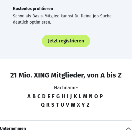
Kostenlos profitieren
Schon als Basis-Mitglied kannst Du Deine Job-Suche
deutlich optimieren.
Jetzt registrieren
21 Mio. XING Mitglieder, von A bis Z
Nachname:
A
B
C
D
E
F
G
H
I
J
K
L
M
N
O
P
Q
R
S
T
U
V
W
X
Y
Z
Unternehmen