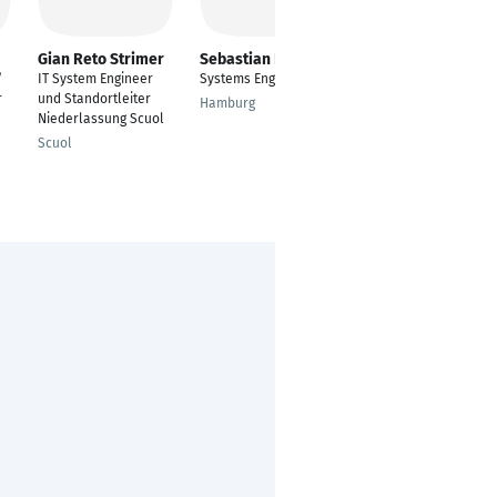
Gian Reto Strimer
Sebastian Fink
Niklas Hagemeier
/
IT System Engineer
Systems Engineer
IT System Engineer -
r
und Standortleiter
Endpoint Management
Hamburg
Niederlassung Scuol
Bielefeld
Scuol