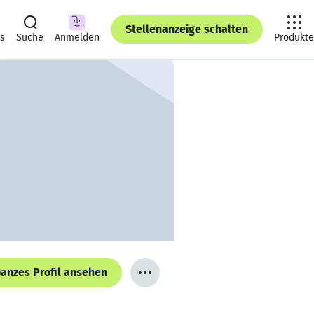
Stellenanzeige schalten
ts
Suche
Anmelden
Produkte
anzes Profil ansehen