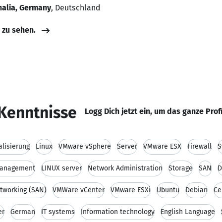
halia, Germany
, Deutschland
e zu sehen.
Kenntnisse
Logg Dich jetzt ein, um das ganze Prof
alisierung
Linux
VMware vSphere
Server
VMware ESX
Firewall
S
Management
LINUX server
Network Administration
Storage
SAN
D
tworking (SAN)
VMWare vCenter
VMware ESXi
Ubuntu
Debian
Ce
er
German
IT systems
Information technology
English Language