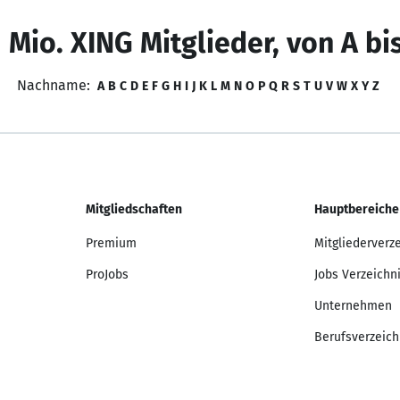
 Mio. XING Mitglieder, von A bi
Nachname:
A
B
C
D
E
F
G
H
I
J
K
L
M
N
O
P
Q
R
S
T
U
V
W
X
Y
Z
Mitgliedschaften
Hauptbereiche
Premium
Mitgliederverz
ProJobs
Jobs Verzeichn
Unternehmen
Berufsverzeich