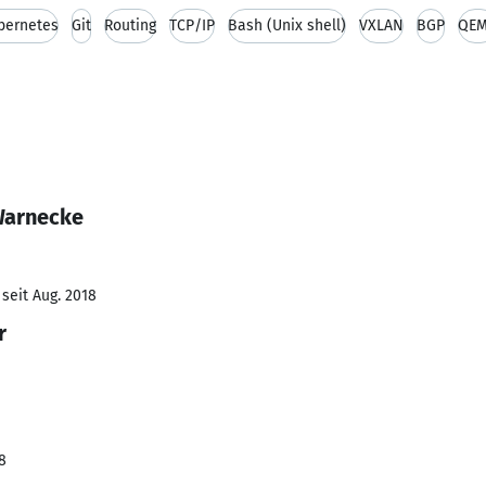
bernetes
Git
Routing
TCP/IP
Bash (Unix shell)
VXLAN
BGP
QE
Warnecke
seit Aug. 2018
r
8