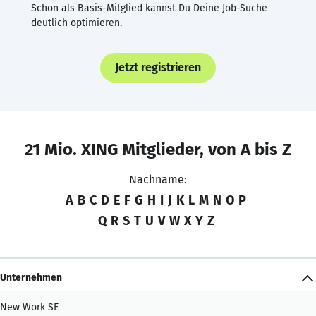
Schon als Basis-Mitglied kannst Du Deine Job-Suche
deutlich optimieren.
Jetzt registrieren
21 Mio. XING Mitglieder, von A bis Z
Nachname:
A
B
C
D
E
F
G
H
I
J
K
L
M
N
O
P
Q
R
S
T
U
V
W
X
Y
Z
Unternehmen
New Work SE