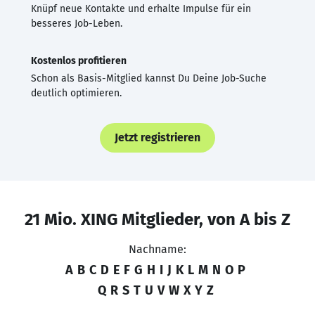
Knüpf neue Kontakte und erhalte Impulse für ein
besseres Job-Leben.
Kostenlos profitieren
Schon als Basis-Mitglied kannst Du Deine Job-Suche
deutlich optimieren.
Jetzt registrieren
21 Mio. XING Mitglieder, von A bis Z
Nachname:
A
B
C
D
E
F
G
H
I
J
K
L
M
N
O
P
Q
R
S
T
U
V
W
X
Y
Z