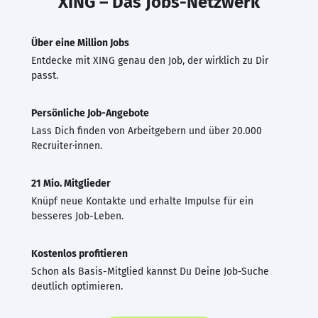
XING – Das Jobs-Netzwerk
Über eine Million Jobs
Entdecke mit XING genau den Job, der wirklich zu Dir
passt.
Persönliche Job-Angebote
Lass Dich finden von Arbeitgebern und über 20.000
Recruiter·innen.
21 Mio. Mitglieder
Knüpf neue Kontakte und erhalte Impulse für ein
besseres Job-Leben.
Kostenlos profitieren
Schon als Basis-Mitglied kannst Du Deine Job-Suche
deutlich optimieren.