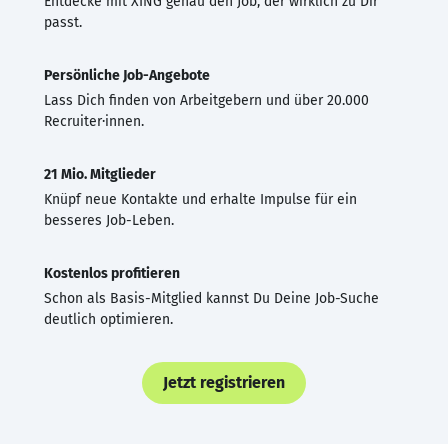
Entdecke mit XING genau den Job, der wirklich zu Dir
passt.
Persönliche Job-Angebote
Lass Dich finden von Arbeitgebern und über 20.000
Recruiter·innen.
21 Mio. Mitglieder
Knüpf neue Kontakte und erhalte Impulse für ein
besseres Job-Leben.
Kostenlos profitieren
Schon als Basis-Mitglied kannst Du Deine Job-Suche
deutlich optimieren.
Jetzt registrieren