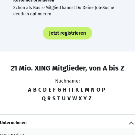
Kostenlos profitieren
Schon als Basis-Mitglied kannst Du Deine Job-Suche
deutlich optimieren.
Jetzt registrieren
21 Mio. XING Mitglieder, von A bis Z
Nachname:
A
B
C
D
E
F
G
H
I
J
K
L
M
N
O
P
Q
R
S
T
U
V
W
X
Y
Z
Unternehmen