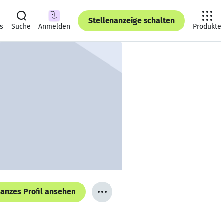
Stellenanzeige schalten
ts
Suche
Anmelden
Produkte
anzes Profil ansehen