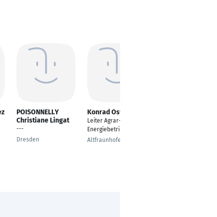
ez
POISONNELLY
Konrad Ostner
Jürgen Herdan
Christiane Lingat
Leiter Agrar- und
---
---
Energiebetrieb
Dresden
Dresden
Altfraunhofen