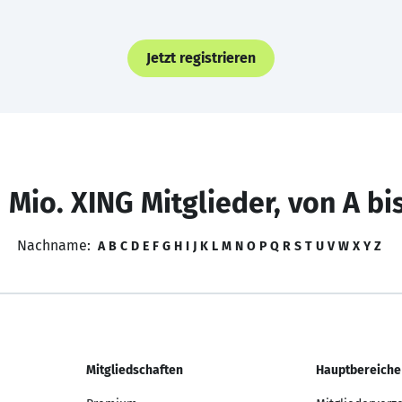
Jetzt registrieren
 Mio. XING Mitglieder, von A bi
Nachname:
A
B
C
D
E
F
G
H
I
J
K
L
M
N
O
P
Q
R
S
T
U
V
W
X
Y
Z
Mitgliedschaften
Hauptbereiche