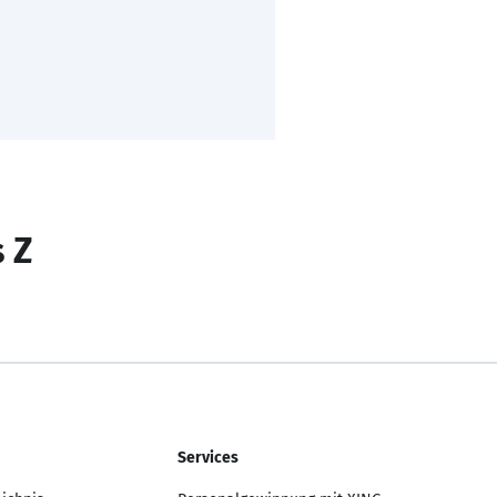
s Z
Services