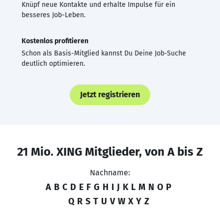
Knüpf neue Kontakte und erhalte Impulse für ein
besseres Job-Leben.
Kostenlos profitieren
Schon als Basis-Mitglied kannst Du Deine Job-Suche
deutlich optimieren.
Jetzt registrieren
21 Mio. XING Mitglieder, von A bis Z
Nachname:
A
B
C
D
E
F
G
H
I
J
K
L
M
N
O
P
Q
R
S
T
U
V
W
X
Y
Z