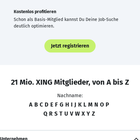
Kostenlos profitieren
Schon als Basis-Mitglied kannst Du Deine Job-Suche
deutlich optimieren.
Jetzt registrieren
21 Mio. XING Mitglieder, von A bis Z
Nachname:
A
B
C
D
E
F
G
H
I
J
K
L
M
N
O
P
Q
R
S
T
U
V
W
X
Y
Z
Unternehmen