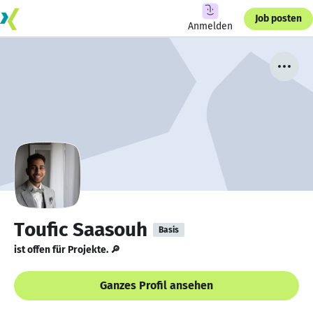
Job posten
Anmelden
Toufic Saasouh
Basis
ist offen für Projekte. 🔎
Ganzes Profil ansehen