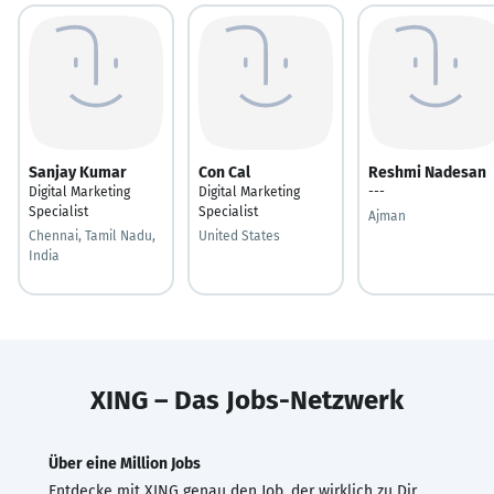
Sanjay Kumar
Con Cal
Reshmi Nadesan
Digital Marketing
Digital Marketing
---
Specialist
Specialist
Ajman
Chennai, Tamil Nadu,
United States
India
XING – Das Jobs-Netzwerk
Über eine Million Jobs
Entdecke mit XING genau den Job, der wirklich zu Dir