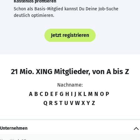
Kostenlos profitieren
Schon als Basis-Mitglied kannst Du Deine Job-Suche
deutlich optimieren.
Jetzt registrieren
21 Mio. XING Mitglieder, von A bis Z
Nachname:
A
B
C
D
E
F
G
H
I
J
K
L
M
N
O
P
Q
R
S
T
U
V
W
X
Y
Z
Unternehmen