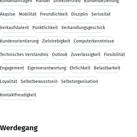
Kundenanfragen
Handel
Direktvertrieb
Kundenbeziehung
Akquise
Mobilität
Freundlichkeit
Disziplin
Seriosität
Verkaufstalent
Pünktlichkeit
Verhandlungsgeschick
Kundenorientierung
Zielstrebigkeit
Computerkenntnisse
Technisches Verständnis
Outlook
Zuverlässigkeit
Flexibilität
Engagement
Eigenverantwortung
Ehrlichkeit
Belastbarkeit
Loyalität
Selbstbewusstsein
Selbstorganisation
Kontaktfreudigkeit
Werdegang