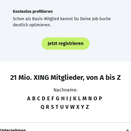
Kostenlos profitieren
Schon als Basis-Mitglied kannst Du Deine Job-Suche
deutlich optimieren.
Jetzt registrieren
21 Mio. XING Mitglieder, von A bis Z
Nachname:
A
B
C
D
E
F
G
H
I
J
K
L
M
N
O
P
Q
R
S
T
U
V
W
X
Y
Z
Unternehmen