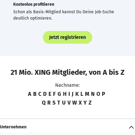
Kostenlos profitieren
Schon als Basis-Mitglied kannst Du Deine Job-Suche
deutlich optimieren.
Jetzt registrieren
21 Mio. XING Mitglieder, von A bis Z
Nachname:
A
B
C
D
E
F
G
H
I
J
K
L
M
N
O
P
Q
R
S
T
U
V
W
X
Y
Z
Unternehmen