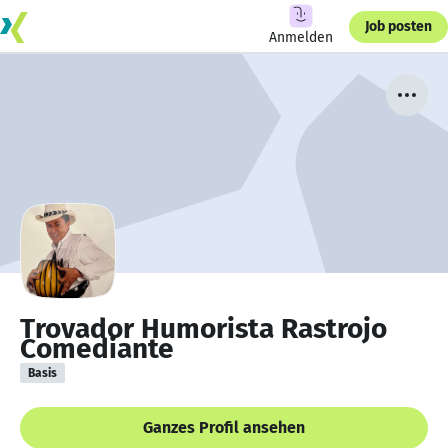
Job posten
Anmelden
Trovador Humorista Rastrojo
Comediante
Basis
Ganzes Profil ansehen