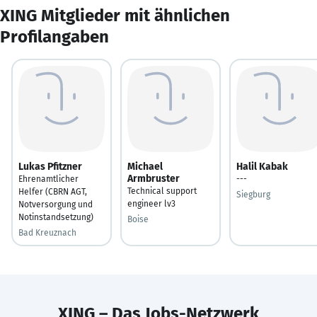
XING Mitglieder mit ähnlichen
Profilangaben
Lukas Pfitzner
Michael
Halil Kabak
Armbruster
Ehrenamtlicher
---
Technical support
Helfer (CBRN AGT,
Siegburg
engineer lv3
Notversorgung und
Notinstandsetzung)
Boise
Bad Kreuznach
XING – Das Jobs-Netzwerk