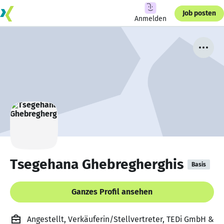
Job posten
Anmelden
Tsegehana Ghebregherghis
Basis
Ganzes Profil ansehen
Angestellt, Verkäuferin/Stellvertreter, TEDi GmbH &