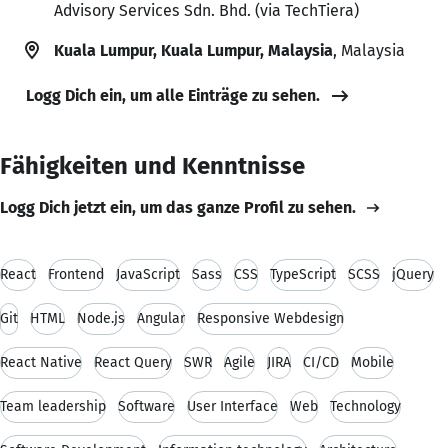
Advisory Services Sdn. Bhd. (via TechTiera)
Kuala Lumpur, Kuala Lumpur, Malaysia
, Malaysia
Logg Dich ein, um alle Einträge zu sehen.
Fähigkeiten und Kenntnisse
Logg Dich jetzt ein, um das ganze Profil zu sehen.
React
Frontend
JavaScript
Sass
CSS
TypeScript
SCSS
jQuery
Git
HTML
Node.js
Angular
Responsive Webdesign
React Native
React Query
SWR
Agile
JIRA
CI/CD
Mobile
Team leadership
Software
User Interface
Web
Technology