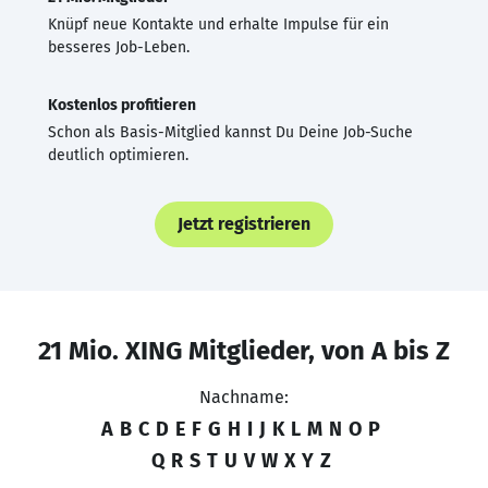
Knüpf neue Kontakte und erhalte Impulse für ein
besseres Job-Leben.
Kostenlos profitieren
Schon als Basis-Mitglied kannst Du Deine Job-Suche
deutlich optimieren.
Jetzt registrieren
21 Mio. XING Mitglieder, von A bis Z
Nachname:
A
B
C
D
E
F
G
H
I
J
K
L
M
N
O
P
Q
R
S
T
U
V
W
X
Y
Z