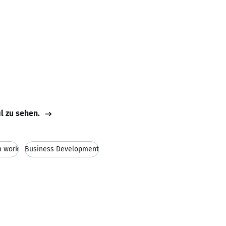
il zu sehen.
 work
Business Development