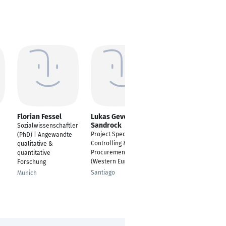
Florian Fessel
Lukas Gevert
Taissia Galperina
Sandrock
Sozialwissenschaftler
Key Account Manager
Project Specialist
(PhD) | Angewandte
Düsseldorf
Controlling &
qualitative &
Procurement
quantitative
(Western Europe)
Forschung
Santiago
Munich