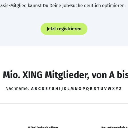
asis-Mitglied kannst Du Deine Job-Suche deutlich optimieren.
Jetzt registrieren
 Mio. XING Mitglieder, von A bi
Nachname:
A
B
C
D
E
F
G
H
I
J
K
L
M
N
O
P
Q
R
S
T
U
V
W
X
Y
Z