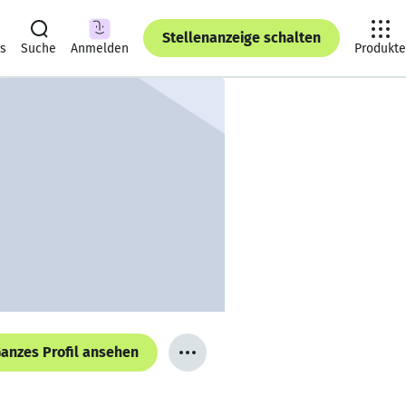
Stellenanzeige schalten
ts
Suche
Anmelden
Produkte
anzes Profil ansehen