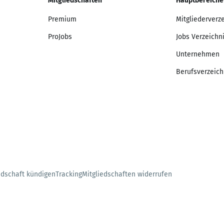
Mitgliedschaften
Hauptbereiche
Premium
Mitgliederverz
ProJobs
Jobs Verzeichn
Unternehmen
Berufsverzeich
edschaft kündigen
Tracking
Mitgliedschaften widerrufen