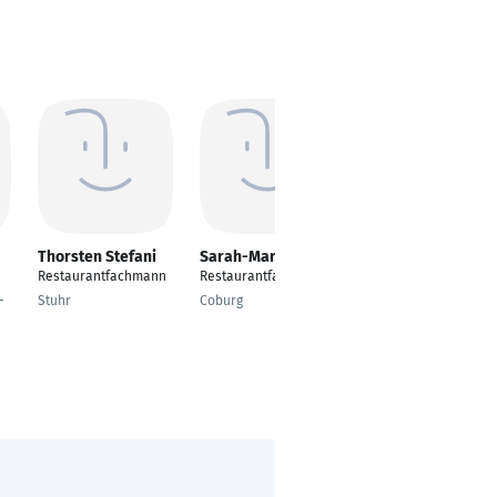
Thorsten Stefani
Sarah-Marie Bebic
Carlos Busetta
Restaurantfachmann
Restaurantfachfrau
Restaurantfachmann
-
Stuhr
Coburg
Berlin