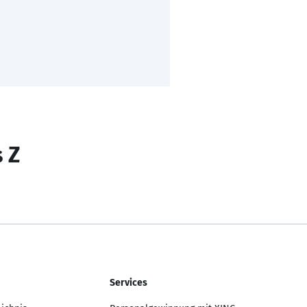
s Z
Services