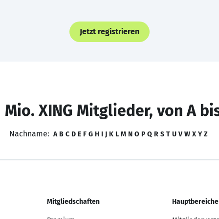
Jetzt registrieren
 Mio. XING Mitglieder, von A bi
Nachname:
A
B
C
D
E
F
G
H
I
J
K
L
M
N
O
P
Q
R
S
T
U
V
W
X
Y
Z
Mitgliedschaften
Hauptbereiche