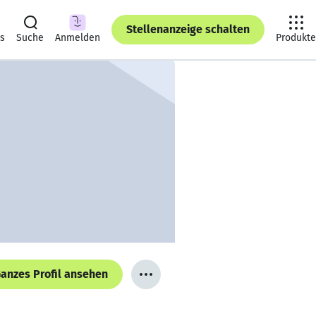
Stellenanzeige schalten
ts
Suche
Anmelden
Produkte
anzes Profil ansehen