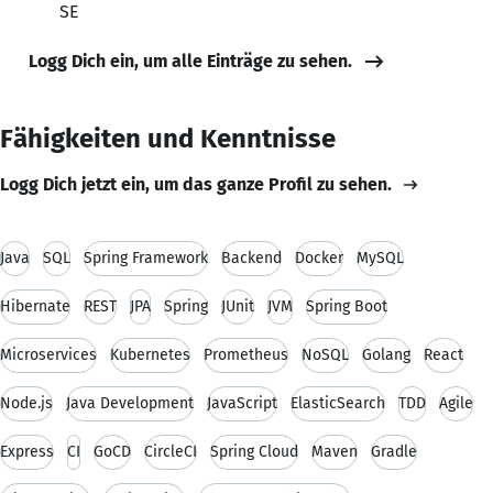
SE
Logg Dich ein, um alle Einträge zu sehen.
Fähigkeiten und Kenntnisse
Logg Dich jetzt ein, um das ganze Profil zu sehen.
Java
SQL
Spring Framework
Backend
Docker
MySQL
Hibernate
REST
JPA
Spring
JUnit
JVM
Spring Boot
Microservices
Kubernetes
Prometheus
NoSQL
Golang
React
Node.js
Java Development
JavaScript
ElasticSearch
TDD
Agile
Express
CI
GoCD
CircleCI
Spring Cloud
Maven
Gradle