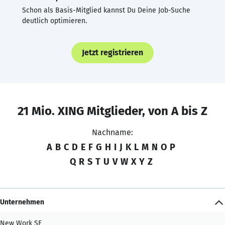
Schon als Basis-Mitglied kannst Du Deine Job-Suche
deutlich optimieren.
Jetzt registrieren
21 Mio. XING Mitglieder, von A bis Z
Nachname:
A
B
C
D
E
F
G
H
I
J
K
L
M
N
O
P
Q
R
S
T
U
V
W
X
Y
Z
Unternehmen
New Work SE