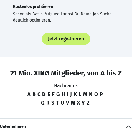
Kostenlos profitieren
Schon als Basis-Mitglied kannst Du Deine Job-Suche
deutlich optimieren.
Jetzt registrieren
21 Mio. XING Mitglieder, von A bis Z
Nachname:
A
B
C
D
E
F
G
H
I
J
K
L
M
N
O
P
Q
R
S
T
U
V
W
X
Y
Z
Unternehmen