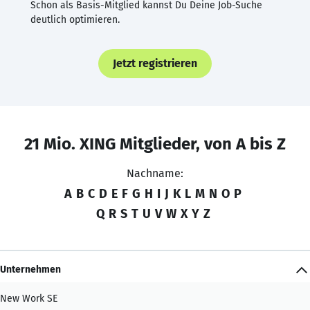
Schon als Basis-Mitglied kannst Du Deine Job-Suche
deutlich optimieren.
Jetzt registrieren
21 Mio. XING Mitglieder, von A bis Z
Nachname:
A
B
C
D
E
F
G
H
I
J
K
L
M
N
O
P
Q
R
S
T
U
V
W
X
Y
Z
Unternehmen
New Work SE