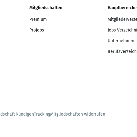
Mitgliedschaften
Hauptbereiche
Premium
Mitgliederverz
ProJobs
Jobs Verzeichn
Unternehmen
Berufsverzeich
edschaft kündigen
Tracking
Mitgliedschaften widerrufen