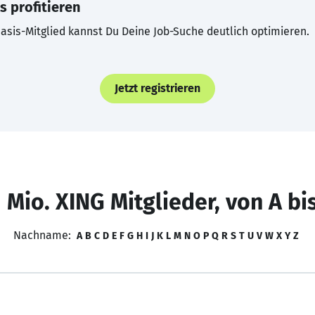
s profitieren
asis-Mitglied kannst Du Deine Job-Suche deutlich optimieren.
Jetzt registrieren
 Mio. XING Mitglieder, von A bi
Nachname:
A
B
C
D
E
F
G
H
I
J
K
L
M
N
O
P
Q
R
S
T
U
V
W
X
Y
Z