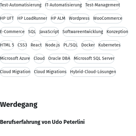
Test-Automatisierung
IT-Automatisierung
Test-Management
HP UFT
HP LoadRunner
HP ALM
Wordpress
WooCommerce
E-Commerce
SQL
JavaScript
Softwareentwicklung
Konzeption
HTML 5
CSS3
React
Node.js
PL/SQL
Docker
Kubernetes
Microsoft Azure
Cloud
Oracle DBA
Microsoft SQL Server
Cloud Migration
Cloud Migrations
Hybrid-Cloud-Lösungen
Werdegang
Berufserfahrung von Udo Peterlini