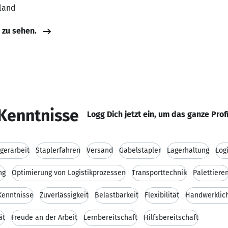
land
e zu sehen.
Kenntnisse
Logg Dich jetzt ein, um das ganze Prof
gerarbeit
Staplerfahren
Versand
Gabelstapler
Lagerhaltung
Logi
ng
Optimierung von Logistikprozessen
Transporttechnik
Palettiere
Kenntnisse
Zuverlässigkeit
Belastbarkeit
Flexibilität
Handwerklic
ät
Freude an der Arbeit
Lernbereitschaft
Hilfsbereitschaft