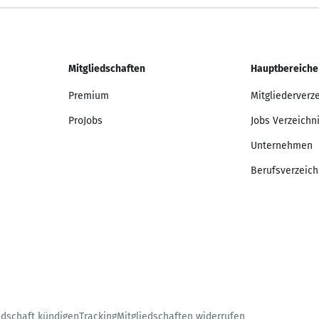
Mitgliedschaften
Hauptbereiche
Premium
Mitgliederverz
ProJobs
Jobs Verzeichn
Unternehmen
Berufsverzeich
edschaft kündigen
Tracking
Mitgliedschaften widerrufen