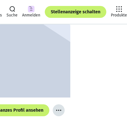
Stellenanzeige schalten
ts
Suche
Anmelden
Produkte
anzes Profil ansehen