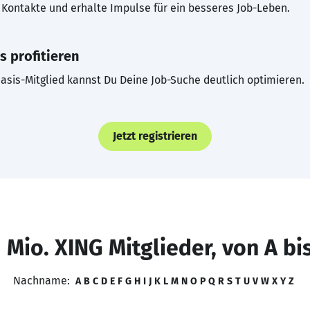
Kontakte und erhalte Impulse für ein besseres Job-Leben.
s profitieren
asis-Mitglied kannst Du Deine Job-Suche deutlich optimieren.
Jetzt registrieren
 Mio. XING Mitglieder, von A bi
Nachname:
A
B
C
D
E
F
G
H
I
J
K
L
M
N
O
P
Q
R
S
T
U
V
W
X
Y
Z