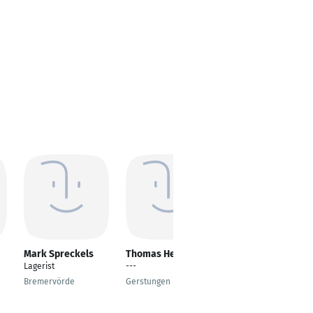
Mark Spreckels
Thomas Hermann
Thorsten Knese
Lagerist
---
Lagerist
Bremervörde
Gerstungen
Werlte