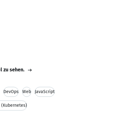
il zu sehen.
DevOps
Web
JavaScript
 (Kubernetes)