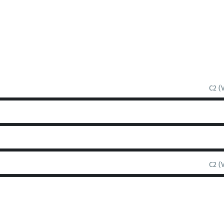
C2 (
C2 (