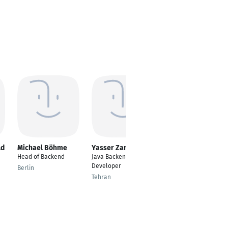
ld
Michael Böhme
Yasser Zamani
Lekshmi Visal
Head of Backend
Java Backend
---
Developer
Berlin
Schwäbisch Gmünd
Tehran