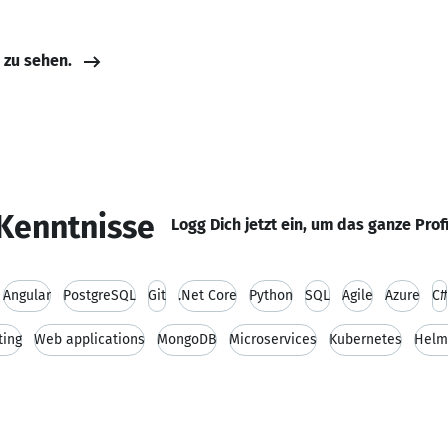
e zu sehen.
Kenntnisse
Logg Dich jetzt ein, um das ganze Prof
Angular
PostgreSQL
Git
.Net Core
Python
SQL
Agile
Azure
C#
ting
Web applications
MongoDB
Microservices
Kubernetes
Helm