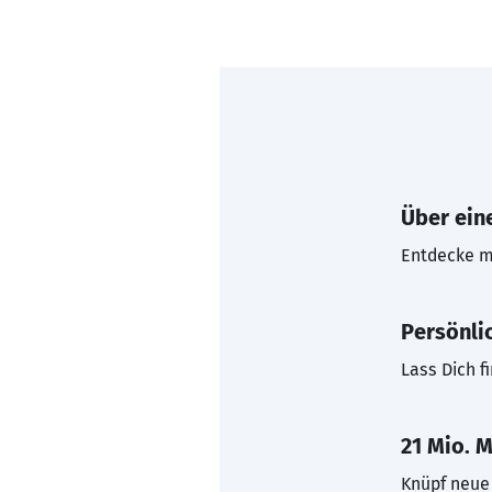
Über eine
Entdecke mi
Persönli
Lass Dich f
21 Mio. M
Knüpf neue 