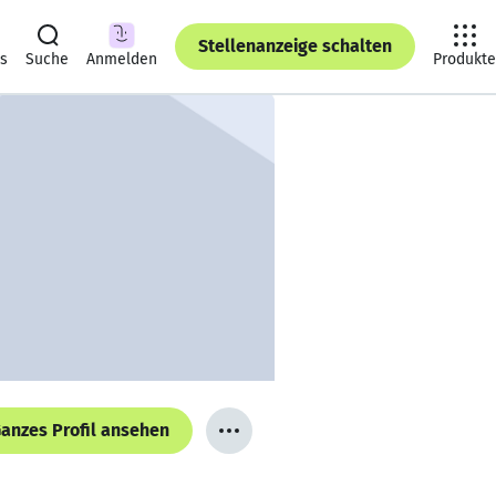
Stellenanzeige schalten
ts
Suche
Anmelden
Produkte
anzes Profil ansehen