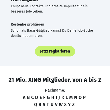
21 Mio. Mitglieder
Knüpf neue Kontakte und erhalte Impulse für ein
besseres Job-Leben.
Kostenlos profitieren
Schon als Basis-Mitglied kannst Du Deine Job-Suche
deutlich optimieren.
Jetzt registrieren
21 Mio. XING Mitglieder, von A bis Z
Nachname:
A
B
C
D
E
F
G
H
I
J
K
L
M
N
O
P
Q
R
S
T
U
V
W
X
Y
Z