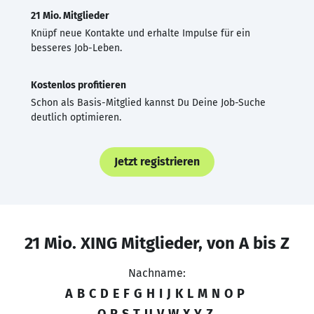
21 Mio. Mitglieder
Knüpf neue Kontakte und erhalte Impulse für ein
besseres Job-Leben.
Kostenlos profitieren
Schon als Basis-Mitglied kannst Du Deine Job-Suche
deutlich optimieren.
Jetzt registrieren
21 Mio. XING Mitglieder, von A bis Z
Nachname:
A
B
C
D
E
F
G
H
I
J
K
L
M
N
O
P
Q
R
S
T
U
V
W
X
Y
Z