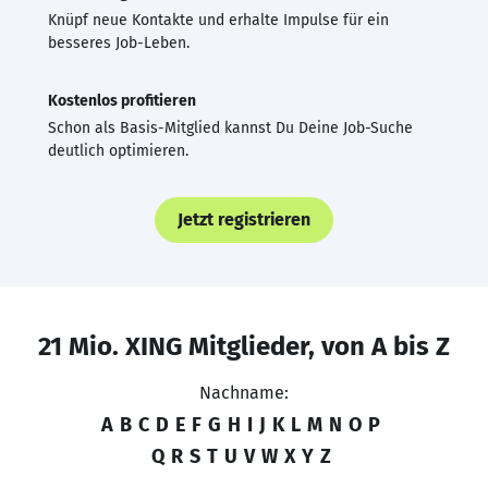
Knüpf neue Kontakte und erhalte Impulse für ein
besseres Job-Leben.
Kostenlos profitieren
Schon als Basis-Mitglied kannst Du Deine Job-Suche
deutlich optimieren.
Jetzt registrieren
21 Mio. XING Mitglieder, von A bis Z
Nachname:
A
B
C
D
E
F
G
H
I
J
K
L
M
N
O
P
Q
R
S
T
U
V
W
X
Y
Z