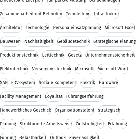
Erneuerbare Energien
Fuhrparkverwaltung
Schließanlagen
Zusammenarbeit mit Behörden
Teamleitung
Infrastruktur
Architektur
Technologie
Personaleinsatzplanung
Microsoft Excel
Bauwesen
Nachhaltigkeit
Gebäudetechnik
Strategische Planung
Produktionstechnik
Leittechnik
Gesetz
Unternehmenssicherheit
Elektrotechnik
Versorgungstechnik
Microsoft
Microsoft Word
SAP
EDV-System
Soziale Kompetenz
Elektrik
Hardware
Facility Management
Loyalität
Führungserfahrung
Handwerkliches Geschick
Organisationstalent
strategisch
Planung
Strukturierte Arbeitsweise
Zielstrebigkeit
Erfahrung
Führung
Belastbarkeit
Outlook
Zuverlässigkeit