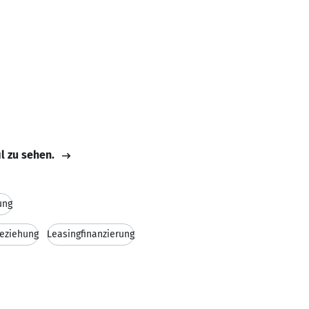
il zu sehen.
ung
eziehung
Leasingfinanzierung