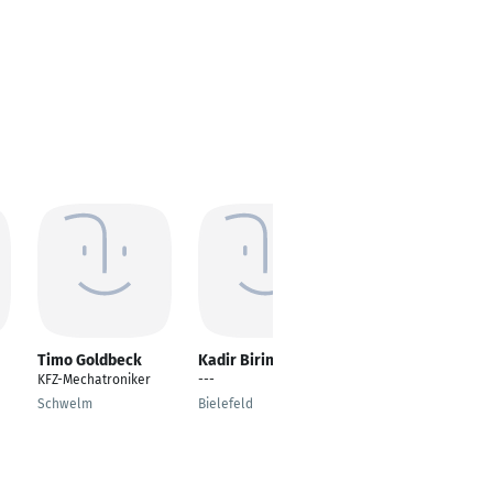
Timo Goldbeck
Kadir Birinci
Damiano Sclafani
KFZ-Mechatroniker
---
---
u
Schwelm
Bielefeld
Villingen-
Schwenningen