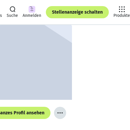
Stellenanzeige schalten
ts
Suche
Anmelden
Produkte
anzes Profil ansehen