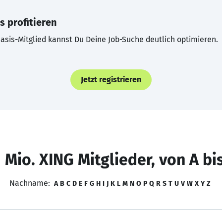
s profitieren
asis-Mitglied kannst Du Deine Job-Suche deutlich optimieren.
Jetzt registrieren
 Mio. XING Mitglieder, von A bi
Nachname:
A
B
C
D
E
F
G
H
I
J
K
L
M
N
O
P
Q
R
S
T
U
V
W
X
Y
Z