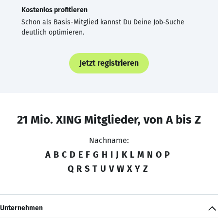
Kostenlos profitieren
Schon als Basis-Mitglied kannst Du Deine Job-Suche
deutlich optimieren.
Jetzt registrieren
21 Mio. XING Mitglieder, von A bis Z
Nachname:
A
B
C
D
E
F
G
H
I
J
K
L
M
N
O
P
Q
R
S
T
U
V
W
X
Y
Z
Unternehmen