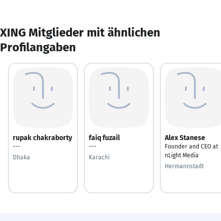
XING Mitglieder mit ähnlichen
Profilangaben
rupak chakraborty
faiq fuzail
Alex Stanese
---
---
Founder and CEO at
nLight Media
Dhaka
Karachi
Hermannstadt