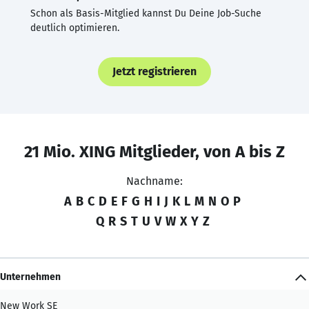
Schon als Basis-Mitglied kannst Du Deine Job-Suche
deutlich optimieren.
Jetzt registrieren
21 Mio. XING Mitglieder, von A bis Z
Nachname:
A
B
C
D
E
F
G
H
I
J
K
L
M
N
O
P
Q
R
S
T
U
V
W
X
Y
Z
Unternehmen
New Work SE