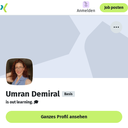
Job posten
Anmelden
Umran Demiral
Basis
is out learning. 🎓
Ganzes Profil ansehen