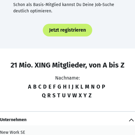
Schon als Basis-Mitglied kannst Du Deine Job-Suche
deutlich optimieren.
Jetzt registrieren
21 Mio. XING Mitglieder, von A bis Z
Nachname:
A
B
C
D
E
F
G
H
I
J
K
L
M
N
O
P
Q
R
S
T
U
V
W
X
Y
Z
Unternehmen
New Work SE