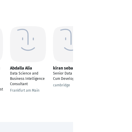
u
Abdalla Alia
kiran sebastian
Faraz Ahmed
Data Science and
Senior Data Analyst
iOS-Entwickler
Business Intelligence
Cum Developer
Ilmenau
Consultant
cambridge
st
Frankfurt am Main