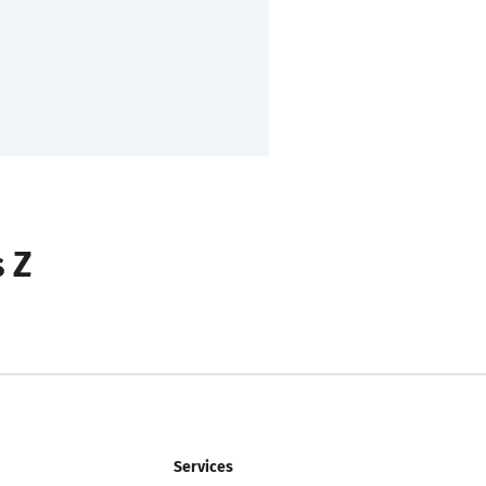
s Z
Services