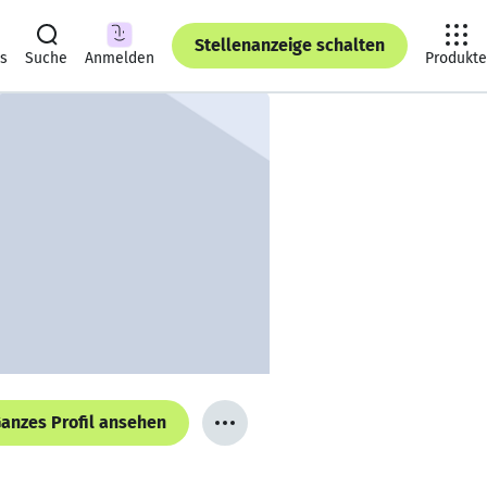
Stellenanzeige schalten
ts
Suche
Anmelden
Produkte
anzes Profil ansehen