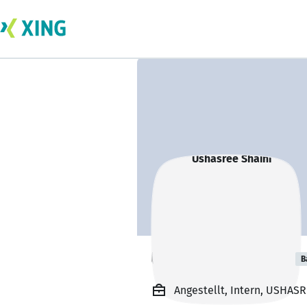
Ushasree Shaini
B
Angestellt, Intern, USHAS