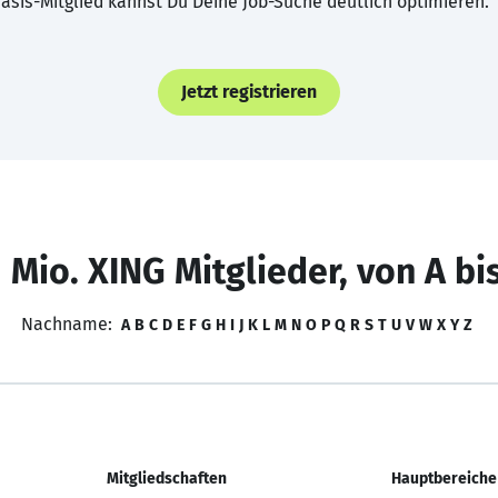
asis-Mitglied kannst Du Deine Job-Suche deutlich optimieren.
Jetzt registrieren
 Mio. XING Mitglieder, von A bi
Nachname:
A
B
C
D
E
F
G
H
I
J
K
L
M
N
O
P
Q
R
S
T
U
V
W
X
Y
Z
Mitgliedschaften
Hauptbereiche