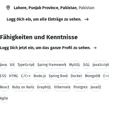
Lahore, Punjab Province, Pakistan
, Pakistan
Logg Dich ein, um alle Einträge zu sehen.
Fähigkeiten und Kenntnisse
Logg Dich jetzt ein, um das ganze Profil zu sehen.
Java
Git
TypeScript
Spring Framework
MySQL
SQL
JavaScript
CSS
HTML
C/C++
Node.js
Spring Boot
Docker
MongoDB
C++
React
Ruby on Rails
GraphQL
Hibernate
Postgres
JavaEE
Agile