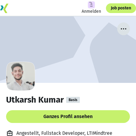
Job posten
Anmelden
Utkarsh Kumar
Basis
Ganzes Profil ansehen
Angestellt, Fullstack Developer, LTIMindtree