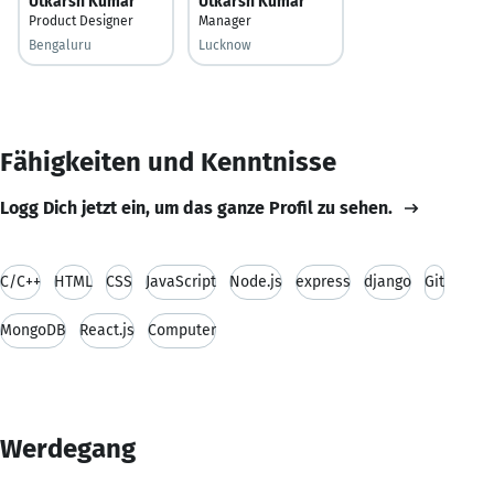
Utkarsh Kumar
Utkarsh Kumar
Product Designer
Manager
Bengaluru
Lucknow
Fähigkeiten und Kenntnisse
Logg Dich jetzt ein, um das ganze Profil zu sehen.
C/C++
HTML
CSS
JavaScript
Node.js
express
django
Git
MongoDB
React.js
Computer
Werdegang