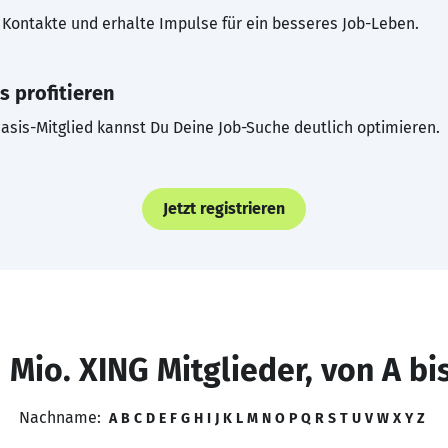
Kontakte und erhalte Impulse für ein besseres Job-Leben.
s profitieren
asis-Mitglied kannst Du Deine Job-Suche deutlich optimieren.
Jetzt registrieren
 Mio. XING Mitglieder, von A bi
Nachname:
A
B
C
D
E
F
G
H
I
J
K
L
M
N
O
P
Q
R
S
T
U
V
W
X
Y
Z