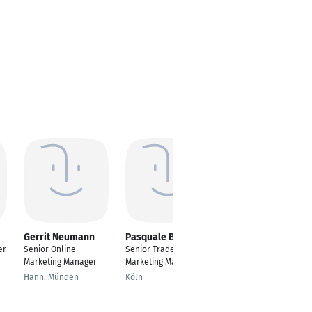
Gerrit Neumann
Pasquale Battaglia
Julia Münch
er
Senior Online
Senior Trade
Online Marketing
Marketing Manager
Marketing Manager
Managerin
Hann. Münden
Köln
Recklinghausen