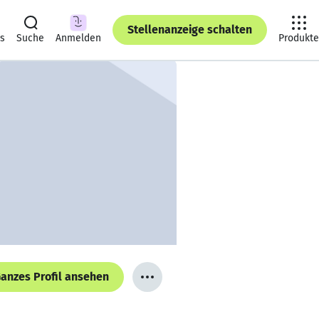
Stellenanzeige schalten
ts
Suche
Anmelden
Produkte
anzes Profil ansehen