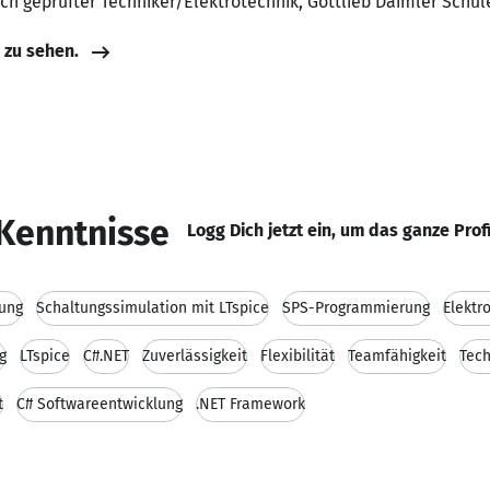
ich geprüfter Techniker/Elektrotechnik, Gottlieb Daimler Schul
e zu sehen.
Kenntnisse
Logg Dich jetzt ein, um das ganze Prof
ung
Schaltungssimulation mit LTspice
SPS-Programmierung
Elektr
g
LTspice
C#.NET
Zuverlässigkeit
Flexibilität
Teamfähigkeit
Tech
t
C# Softwareentwicklung
.NET Framework