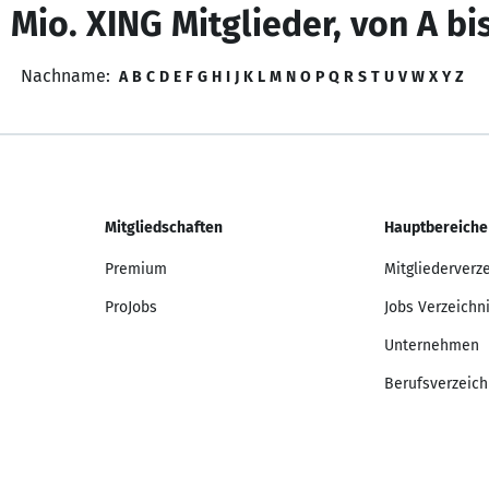
 Mio. XING Mitglieder, von A bi
Nachname:
A
B
C
D
E
F
G
H
I
J
K
L
M
N
O
P
Q
R
S
T
U
V
W
X
Y
Z
Mitgliedschaften
Hauptbereiche
Premium
Mitgliederverz
ProJobs
Jobs Verzeichn
Unternehmen
Berufsverzeich