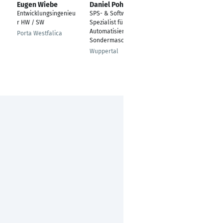
Eugen Wiebe
Daniel Pohl
Onur Karlı
Entwicklungsingenieu
SPS- & Software-
Interface Manager
r HW / SW
Spezialist für
Munich
Automatisierung und
Porta Westfalica
Sondermaschinenbau
Wuppertal