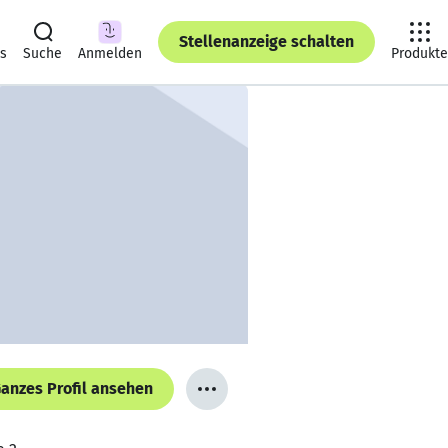
Stellenanzeige schalten
ts
Suche
Anmelden
Produkte
anzes Profil ansehen