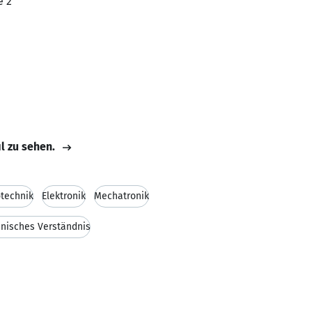
e 2
il zu sehen.
otechnik
Elektronik
Mechatronik
nisches Verständnis