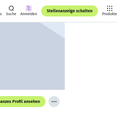
Stellenanzeige schalten
ts
Suche
Anmelden
Produkte
anzes Profil ansehen