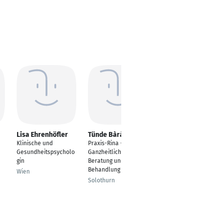
Lisa Ehrenhöfler
Tünde Bàràny
Christian Gerhards
Klinische und
Praxis-Rina -
Zahnarzt
Gesundheitspsycholo
Ganzheitliche
Düsseldorf
gin
Beratung und
Behandlung
Wien
Solothurn