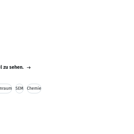
il zu sehen.
inraum
SEM
Chemie