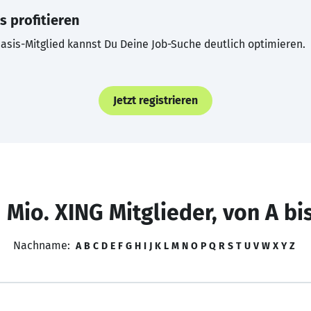
s profitieren
asis-Mitglied kannst Du Deine Job-Suche deutlich optimieren.
Jetzt registrieren
 Mio. XING Mitglieder, von A bi
Nachname:
A
B
C
D
E
F
G
H
I
J
K
L
M
N
O
P
Q
R
S
T
U
V
W
X
Y
Z