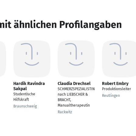
mit ähnlichen Profilangaben
Hardik Ravindra
Claudia Drechsel
Robert Embry
Sakpal
SCHMERZSPEZIALISTIN
Produktionsleiter
Studentische
nach LIEBSCHER &
Reutlingen
Hilfskraft
BRACHT,
Manualtherapeutin
Braunschweig
Rackwitz