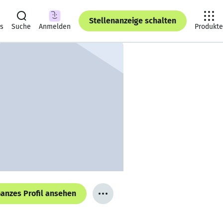
Stellenanzeige schalten
ts
Suche
Anmelden
Produkte
anzes Profil ansehen