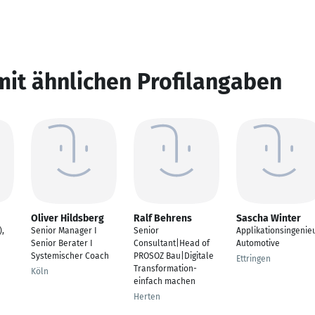
mit ähnlichen Profilangaben
Oliver Hildsberg
Ralf Behrens
Sascha Winter
),
Senior Manager I
Senior
Applikationsingenie
Senior Berater I
Consultant|Head of
Automotive
Systemischer Coach
PROSOZ Bau|Digitale
Ettringen
Transformation-
Köln
einfach machen
Herten