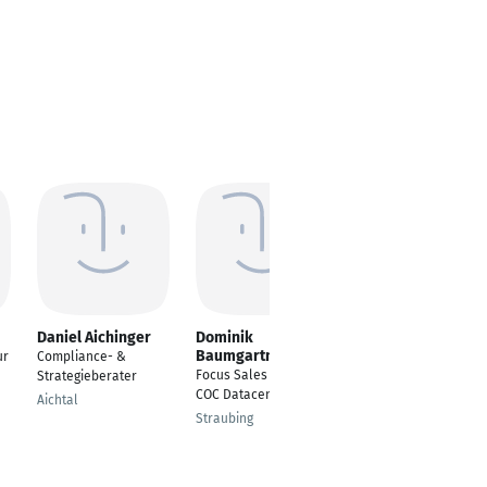
Daniel Aichinger
Dominik
Silvia Beinling
Baumgartner
ur
Compliance- &
Expert Business
Focus Sales Manager
Strategieberater
Process Consultant
COC Datacenter
Aichtal
Tuttlingen
Straubing