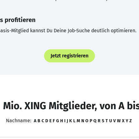
s profitieren
asis-Mitglied kannst Du Deine Job-Suche deutlich optimieren.
Jetzt registrieren
 Mio. XING Mitglieder, von A bi
Nachname:
A
B
C
D
E
F
G
H
I
J
K
L
M
N
O
P
Q
R
S
T
U
V
W
X
Y
Z