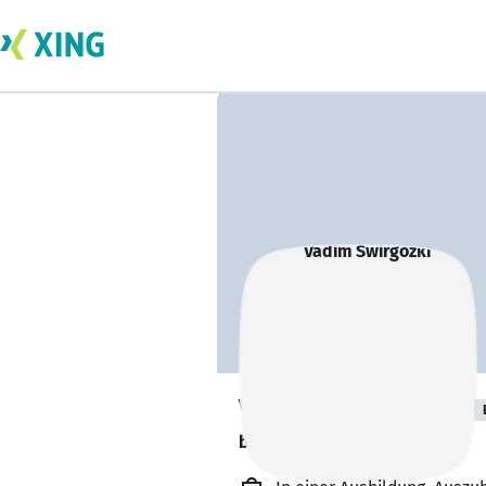
Vadim Swirgozki
bildet sich zurzeit weiter. 🎓