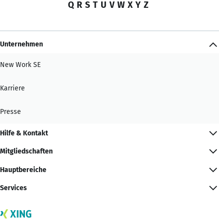
Q
R
S
T
U
V
W
X
Y
Z
Unternehmen
New Work SE
Karriere
Presse
Hilfe & Kontakt
Mitgliedschaften
Hauptbereiche
Services