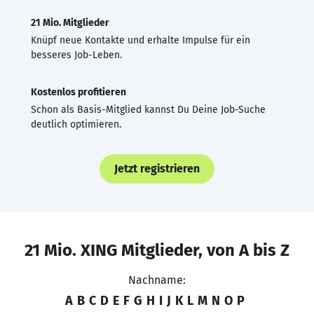
21 Mio. Mitglieder
Knüpf neue Kontakte und erhalte Impulse für ein
besseres Job-Leben.
Kostenlos profitieren
Schon als Basis-Mitglied kannst Du Deine Job-Suche
deutlich optimieren.
Jetzt registrieren
21 Mio. XING Mitglieder, von A bis Z
Nachname:
A
B
C
D
E
F
G
H
I
J
K
L
M
N
O
P