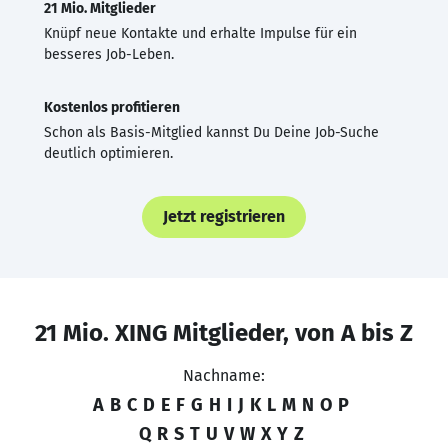
21 Mio. Mitglieder
Knüpf neue Kontakte und erhalte Impulse für ein
besseres Job-Leben.
Kostenlos profitieren
Schon als Basis-Mitglied kannst Du Deine Job-Suche
deutlich optimieren.
Jetzt registrieren
21 Mio. XING Mitglieder, von A bis Z
Nachname:
A
B
C
D
E
F
G
H
I
J
K
L
M
N
O
P
Q
R
S
T
U
V
W
X
Y
Z